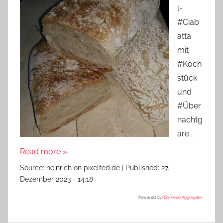
l-
#Ciab
atta
mit
#Koch
stück
und
#Über
nachtg
are…
Read more »
Source:
heinrich on pixelfed.de
|
Published:
27.
Dezember 2023 - 14:18
Powered by
RSS Feed Aggregator