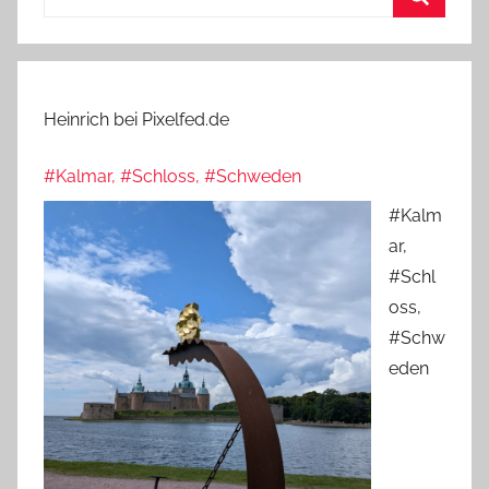
nach:
Suchen
Heinrich bei Pixelfed.de
#Kalmar, #Schloss, #Schweden
#Kalm
ar,
#Schl
oss,
#Schw
eden