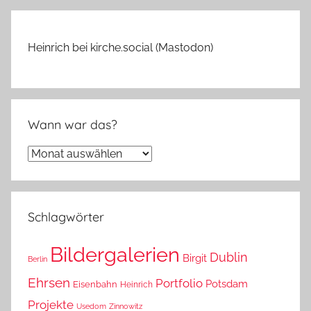
Heinrich bei kirche.social (Mastodon)
Wann war das?
Wann
war
das?
Schlagwörter
Bildergalerien
Dublin
Birgit
Berlin
Ehrsen
Portfolio
Potsdam
Eisenbahn
Heinrich
Projekte
Usedom
Zinnowitz