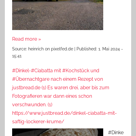
Read more »
Source:
heinrich on pixelfed.de
|
Published:
1. Mai 2024 -
15:41
#Dinkel-#Ciabatta mit #Kochstück und
#Übernachtgare nach einem Rezept von
justbread.de (1) Es waren drei, aber bis zum
Fotografieren war dann eines schon
verschwunden. (1)
https://www.justbread.de/dinkel-ciabatta-mit-
saftig-lockerer-krume/
#Dinke